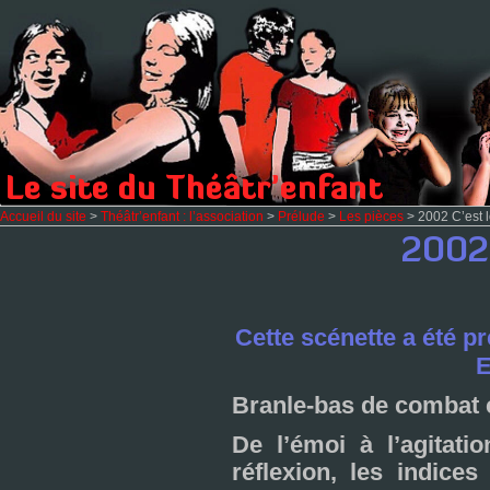
Accueil du site
>
Théâtr’enfant : l’association
>
Prélude
>
Les pièces
> 2002 C’est l
Cette scé­nette a été pré
E
Branle-bas de com­bat c
De l’émoi à l’agi­ta­t
réflexion, les indi­ces 