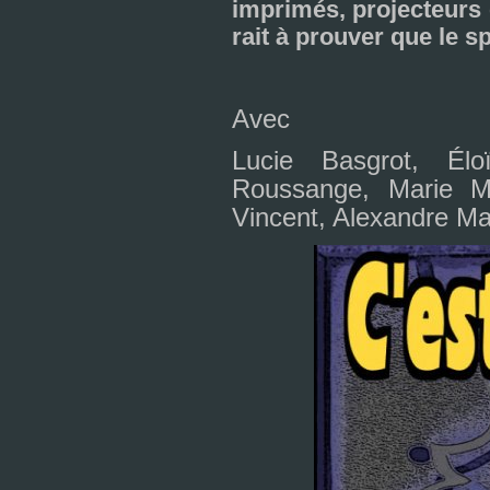
impri­més, pro­jec­teurs 
rait à prou­ver que le sp
Avec
Lucie Basgrot, Él
Roussange, Marie Mar
Vincent, Alexandre Ma