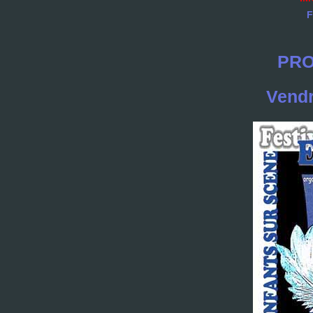
F
PRO
Vendr