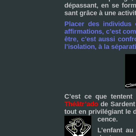
dépas­sant, en se for­m
sant grâce à une acti­vit
Placer des indi­vi­dus
affir­ma­tions, c’est co
être, c’est aussi confr
l’iso­la­tion, à la sépa­ra­
C’est ce que ten­tent
Théâtr’ado
de Sardent e
tout en pri­vi­lé­giant l
cence.
L’enfant au 