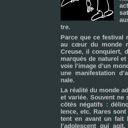
ac
sa
aus
tre.
Parce que ce fes­ti­val 
au cœur du monde ru
Creuse, il conquiert, d
mar­qués de natu­rel et 
voie l’image d’un mond
une mani­fes­ta­tion d’
nale.
La réa­lité du monde ad
et variée. Souvent ne 
côtés néga­tifs : délin
lence, etc. Rares sont
tent en avant un fait 
l’ado­les­cent qui agit,