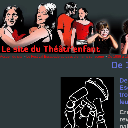
Accueil du site
>
Le Festival Escapade au pays d’enfants sur scene
>
De 1989 à 1
De
Es
tr
leu
Cr
re
na