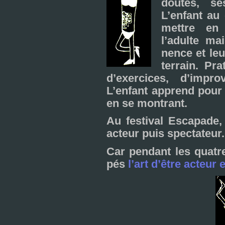
dou­tes, se
L’enfant au 
met­tre en 
l’adulte mai
nence et leu
ter­rain. P
d’exer­ci­ces, d’impro­
L’enfant apprend pour 
en se mon­trant.
Au fes­ti­val Escapade
acteur puis spec­ta­teur.
Car pen­dant les qua­tre
pés
l’art d’être acteur e