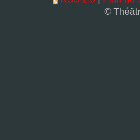
© Théât